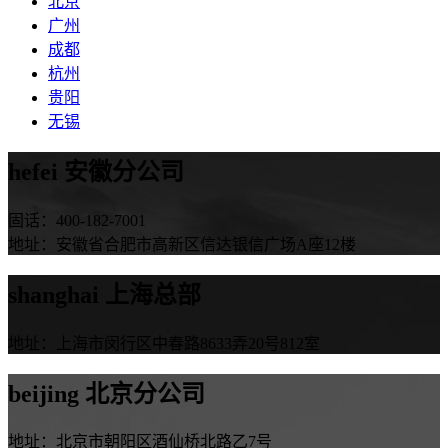
北京
广州
成都
杭州
贵阳
无锡
hefei
安徽分公司
固话：400-182-7001
地址：安徽省合肥市高新区信达银信广场A座12楼
shanghai
上海总部
地址：上海市闵行区中春路8633弄20号812室
beijing
北京分公司
地址：北京市朝阳区酒仙桥北路乙7号